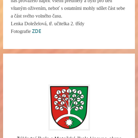
nás provázelo napříč všemi předměty a bylo pro děti
vítaným oživením, neboť s ostatními mohly sdílet část sebe
a část svého volného času.
Lenka Doleželová, tř. učitelka 2. třídy
ZDE
Fotografie