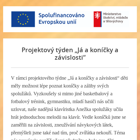
Projektový týden „Já a koníčky a
závislosti“
V rámci projektového týdne „Já a koníčky a závislosti“ děti
měly možnost lépe poznat koníčky a záliby svých
spolužáků. Vyzkoušely si mimo jiné basketbalový a
fotbalový trénink, gymnastiku, mladí hasiči nás učili
uzlovat, naše nadějná klavíristka Anežka spolužáky učila
hrát jednoduchou melodii na klavír. Vedle koníčků jsme se
zaměřili na závislosti, zneužívání návykových látek,
přemýšleli jsme také nad tím, proč zvířátka nekouří. Téma