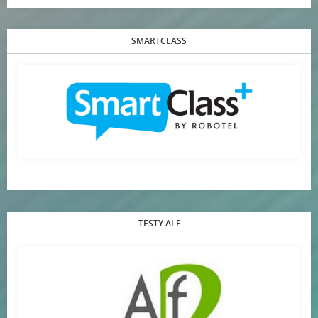
SMARTCLASS
TESTY ALF