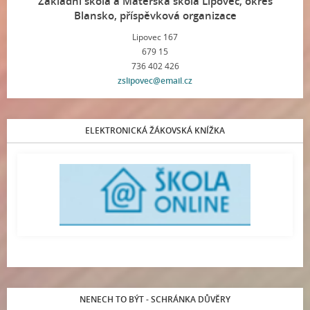
Základní škola a Mateřská škola Lipovec, okres
Blansko, příspěvková organizace
Lipovec 167
679 15
736 402 426
zslipovec@email.cz
ELEKTRONICKÁ ŽÁKOVSKÁ KNÍŽKA
NENECH TO BÝT - SCHRÁNKA DŮVĚRY