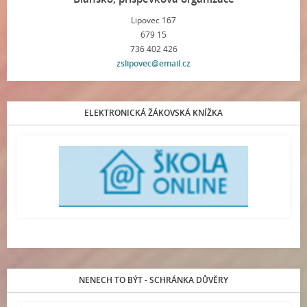
Lipovec 167
679 15
736 402 426
zslipovec@email.cz
ELEKTRONICKÁ ŽÁKOVSKÁ KNÍŽKA
NENECH TO BÝT - SCHRÁNKA DŮVĚRY