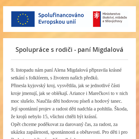
Spolupráce s rodiči - paní Migdalová
9. listopadu nám paní Alena Migdalová připravila krásné
setkání s folklórem, s životem našich předků.
Přinesla kyjovský kroj, vysvětlila, jak se jednotlivé části
kroje jmenují, jak se oblékají. Ariance i Marečkovi to v nich
moc slušelo. Naučila děti hodovou píseň a hodový tanec.
Její spontánní projev a radost děti nadchla a pohltila. Škoda,
že krojů nebylo 15, všichni chtěli být krásní.
Opět chceme poděkovat za darovaný čas, za radost, za
ukázku zapálenosti, spontánnosti a obětavosti. Pro děti i pro