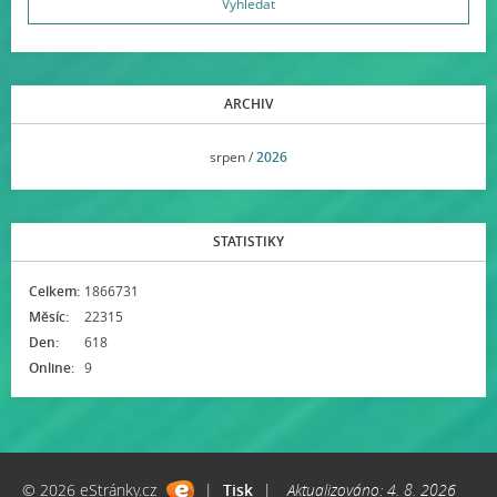
ARCHIV
<<
srpen /
2026
>>
STATISTIKY
Celkem:
1866731
Měsíc:
22315
Den:
618
Online:
9
© 2026 eStránky.cz
|
Tisk
|
Aktualizováno: 4. 8. 2026