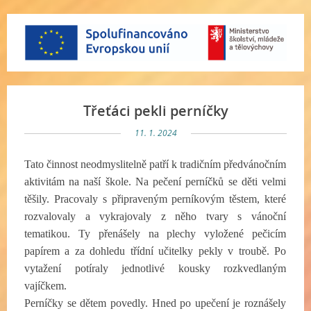
Třeťáci pekli perníčky
11. 1. 2024
Tato činnost neodmyslitelně patří k tradičním předvánočním
aktivitám na naší škole. Na pečení perníčků se děti velmi
těšily. Pracovaly s připraveným perníkovým těstem, které
rozvalovaly a vykrajovaly z něho tvary s vánoční
tematikou. Ty přenášely na plechy vyložené pečicím
papírem a za dohledu třídní učitelky pekly v troubě. Po
vytažení potíraly jednotlivé kousky rozkvedlaným
vajíčkem.
Perníčky se dětem povedly. Hned po upečení je roznášely