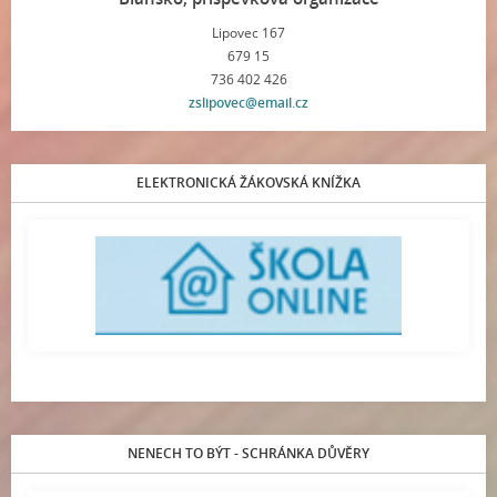
Lipovec 167
679 15
736 402 426
zslipovec@email.cz
ELEKTRONICKÁ ŽÁKOVSKÁ KNÍŽKA
NENECH TO BÝT - SCHRÁNKA DŮVĚRY