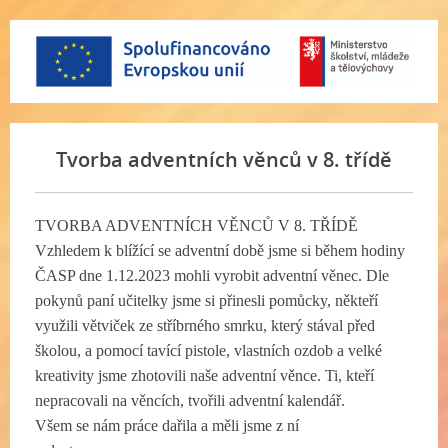
Tvorba adventních věnců v 8. třídě
TVORBA ADVENTNÍCH VĚNCŮ V 8. TŘÍDĚ
Vzhledem k blížící se adventní době jsme si během hodiny
ČASP dne 1.12.2023 mohli vyrobit adventní věnec. Dle
pokynů paní učitelky jsme si přinesli pomůcky, někteří
využili větviček ze stříbrného smrku, který stával před
školou, a pomocí tavící pistole, vlastních ozdob a velké
kreativity jsme zhotovili naše adventní věnce. Ti, kteří
nepracovali na věncích, tvořili adventní kalendář.
Všem se nám práce dařila a měli jsme z ní