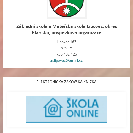
Základní škola a Mateřská škola Lipovec, okres
Blansko, příspěvková organizace
Lipovec 167
679 15
736 402 426
zslipovec@email.cz
ELEKTRONICKÁ ŽÁKOVSKÁ KNÍŽKA