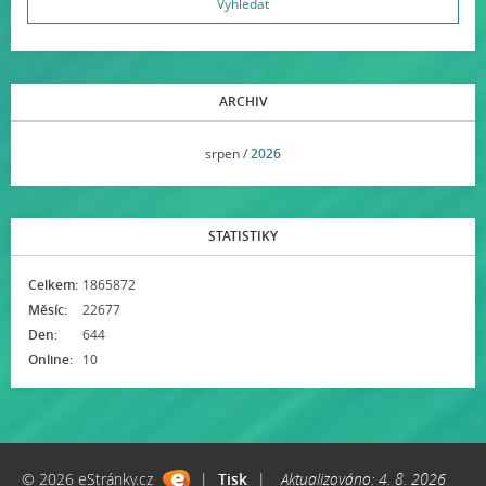
ARCHIV
<<
srpen /
2026
>>
STATISTIKY
Celkem:
1865872
Měsíc:
22677
Den:
644
Online:
10
© 2026 eStránky.cz
|
Tisk
|
Aktualizováno: 4. 8. 2026