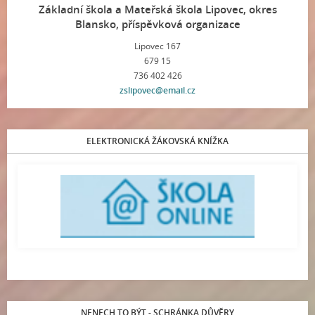
Základní škola a Mateřská škola Lipovec, okres
Blansko, příspěvková organizace
Lipovec 167
679 15
736 402 426
zslipovec@email.cz
ELEKTRONICKÁ ŽÁKOVSKÁ KNÍŽKA
NENECH TO BÝT - SCHRÁNKA DŮVĚRY