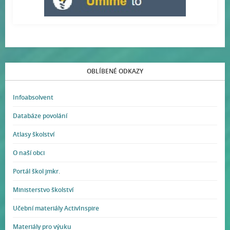
OBLÍBENÉ ODKAZY
Infoabsolvent
Databáze povolání
Atlasy školství
O naší obci
Portál škol jmkr.
Ministerstvo školství
Učební materiály ActivInspire
Materiály pro výuku