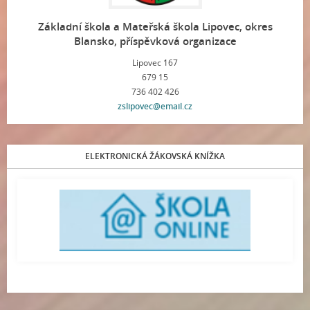
Základní škola a Mateřská škola Lipovec, okres
Blansko, příspěvková organizace
Lipovec 167
679 15
736 402 426
zslipovec@email.cz
ELEKTRONICKÁ ŽÁKOVSKÁ KNÍŽKA