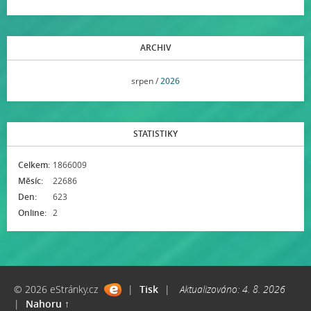
ARCHIV
<<
srpen /
2026
>>
STATISTIKY
Celkem:
1866009
Měsíc:
22686
Den:
623
Online:
2
© 2026 eStránky.cz
|
Tisk
|
Aktualizováno: 4. 8. 2026
|
Nahoru ↑