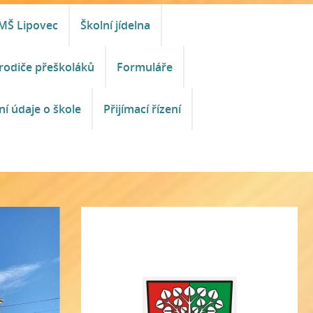
MŠ Lipovec
Školní jídelna
rodiče přeškoláků
Formuláře
ní údaje o škole
Přijímací řízení