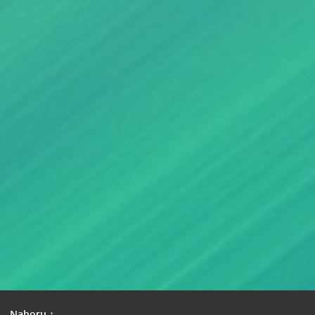
|
Nahoru ↑