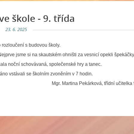
e škole - 9. třída
23. 6. 2025
ko rozloučení s budovou školy.
 Nejprve jsme si na skautském ohništi za vesnicí opekli špekáčky
čala noční schovávaná, společenské hry a tanec.
 ráno vstávali se školním zvoněním v 7 hodin.
Mgr. Martina Pekárková, třídní učitelka 9