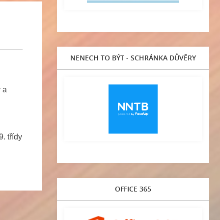
NENECH TO BÝT - SCHRÁNKA DŮVĚRY
 a
. třídy
OFFICE 365