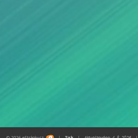
© 2026 eStránky.cz
|
Tisk
|
Aktualizováno: 4. 8. 2026