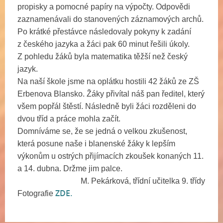
propisky a pomocné papíry na výpočty. Odpovědi
zaznamenávali do stanovených záznamových archů.
Po krátké přestávce následovaly pokyny k zadání
z českého jazyka a žáci pak 60 minut řešili úkoly.
Z pohledu žáků byla matematika těžší než český
jazyk.
Na naší škole jsme na oplátku hostili 42 žáků ze ZŠ
Erbenova Blansko. Žáky přivítal náš pan ředitel, který
všem popřál štěstí. Následně byli žáci rozděleni do
dvou tříd a práce mohla začít.
Domníváme se, že se jedná o velkou zkušenost,
která posune naše i blanenské žáky k lepším
výkonům u ostrých přijímacích zkoušek konaných 11.
a 14. dubna. Držme jim palce.
M. Pekárková, třídní učitelka 9. třídy
ZDE.
Fotografie