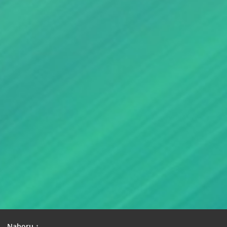
|
Nahoru ↑