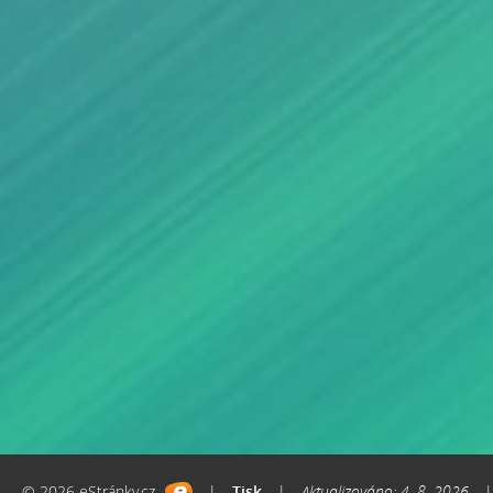
© 2026 eStránky.cz
|
Tisk
|
Aktualizováno: 4. 8. 2026