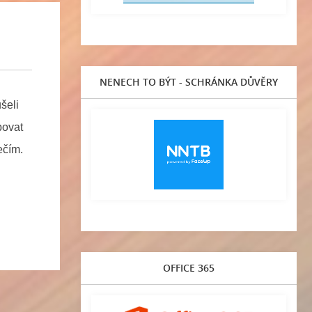
NENECH TO BÝT - SCHRÁNKA DŮVĚRY
šeli
povat
ečím.
OFFICE 365