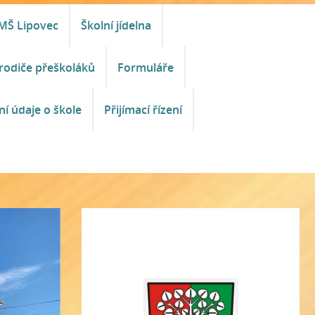
MŠ Lipovec
Školní jídelna
rodiče přeškoláků
Formuláře
ní údaje o škole
Přijímací řízení