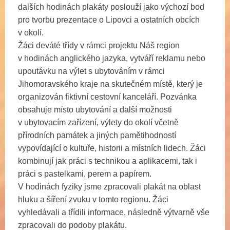
dalších hodinách plakáty poslouží jako výchozí bod
pro tvorbu prezentace o Lipovci a ostatních obcích
v okolí.
Žáci deváté třídy v rámci projektu Náš region
v hodinách anglického jazyka, vytváří reklamu nebo
upoutávku na výlet s ubytováním v rámci
Jihomoravského kraje na skutečném místě, který je
organizován fiktivní cestovní kanceláří. Pozvánka
obsahuje místo ubytování a další možnosti
v ubytovacím zařízení, výlety do okolí včetně
přírodních památek a jiných pamětihodností
vypovídající o kultuře, historii a místních lidech. Žáci
kombinují jak práci s technikou a aplikacemi, tak i
práci s pastelkami, perem a papírem.
V hodinách fyziky jsme zpracovali plakát na oblast
hluku a šíření zvuku v tomto regionu. Žáci
vyhledávali a třídili informace, následně výtvarně vše
zpracovali do podoby plakátu.