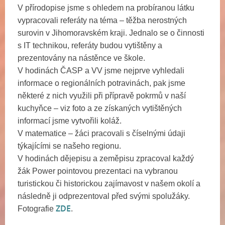
V přírodopise jsme s ohledem na probíranou látku
vypracovali referáty na téma – těžba nerostných
surovin v Jihomoravském kraji. Jednalo se o činnosti
s IT technikou, referáty budou vytištěny a
prezentovány na nástěnce ve škole.
V hodinách ČASP a VV jsme nejprve vyhledali
informace o regionálních potravinách, pak jsme
některé z nich využili při přípravě pokrmů v naší
kuchyňce – viz foto a ze získaných vytištěných
informací jsme vytvořili koláž.
V matematice – žáci pracovali s číselnými údaji
týkajícími se našeho regionu.
V hodinách dějepisu a zeměpisu zpracoval každý
žák Power pointovou prezentaci na vybranou
turistickou či historickou zajímavost v našem okolí a
následně ji odprezentoval před svými spolužáky.
ZDE
Fotografie
.