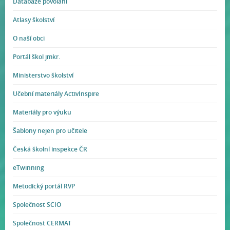
Databáze povolání
Atlasy školství
O naší obci
Portál škol jmkr.
Ministerstvo školství
Učební materiály ActivInspire
Materiály pro výuku
Šablony nejen pro učitele
Česká školní inspekce ČR
eTwinning
Metodický portál RVP
Společnost SCIO
Společnost CERMAT