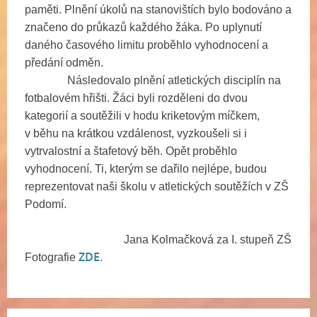
paměti. Plnění úkolů na stanovištích bylo bodováno a
značeno do průkazů každého žáka. Po uplynutí
daného časového limitu proběhlo vyhodnocení a
předání odměn.
Následovalo plnění atletických disciplín na
fotbalovém hřišti. Žáci byli rozděleni do dvou
kategorií a soutěžili v hodu kriketovým míčkem,
v běhu na krátkou vzdálenost, vyzkoušeli si i
vytrvalostní a štafetový běh. Opět proběhlo
vyhodnocení. Ti, kterým se dařilo nejlépe, budou
reprezentovat naši školu v atletických soutěžích v ZŠ
Podomí.
Jana Kolmačková za I. stupeň ZŠ
ZDE.
Fotografie