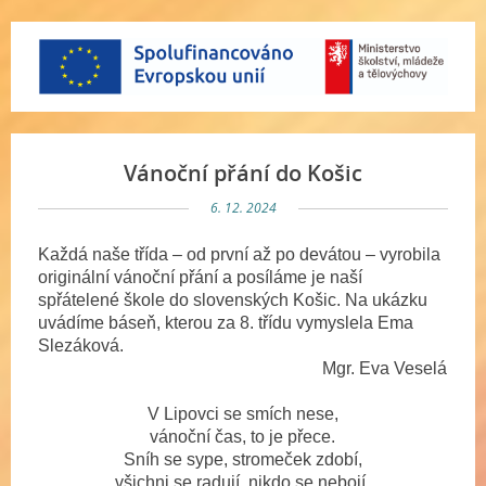
Vánoční přání do Košic
6. 12. 2024
Každá naše třída – od první až po devátou – vyrobila
originální vánoční přání a posíláme je naší
spřátelené škole do slovenských Košic. Na ukázku
uvádíme báseň, kterou za 8. třídu vymyslela Ema
Slezáková.
Mgr. Eva Veselá
V Lipovci se smích nese,
vánoční čas, to je přece.
Sníh se sype, stromeček zdobí,
všichni se radují, nikdo se nebojí.