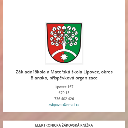
Základní škola a Mateřská škola Lipovec, okres
Blansko, příspěvková organizace
Lipovec 167
679 15
736 402 426
zslipovec@email.cz
ELEKTRONICKÁ ŽÁKOVSKÁ KNÍŽKA