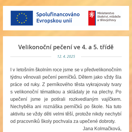
Velikonoční pečení ve 4. a 5. třídě
12. 4. 2025
I v letošním školním roce jsme se v předvelikonočním
týdnu věnovali pečení perníčků. Dětem jako vždy šla
práce od ruky. Z perníkového těsta vykrajovaly tvary
s velikonoční tématikou a skládaly je na plechy. Po
upečení jsme je potírali rozkvedlaným vajíčkem.
Nechyběla ani roznáška perníčků po škole. Na tuto
aktivitu se vždy děti velmi těší, protože nikdy nechybí
od pracovníků školy pochvala za upečené dobroty.
Jana Kolmačková,