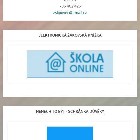
736 402 426
zslipovec@email.cz
ELEKTRONICKÁ ŽÁKOVSKÁ KNÍŽKA
NENECH TO BÝT - SCHRÁNKA DŮVĚRY