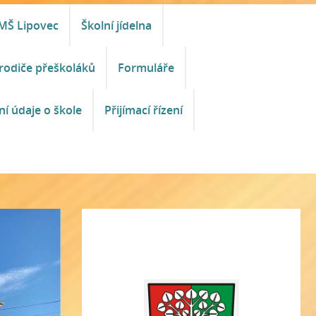
MŠ Lipovec
Školní jídelna
rodiče přeškoláků
Formuláře
ní údaje o škole
Přijímací řízení