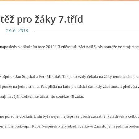
těž pro žáky 7.tříd
13. 6. 2013
naposledy ve školním roce 2012/13 zúčastnili žáci naší školy soutěže ve strojírenst
Nešpůrek,Jan Stejskal a Petr Mikoláš. Tak jako vždy čekala na žáky teoretická a pr
l pouze na jednu stranu. Pak přišla na řadu praktická část,kdy žáci museli předvést 
ě zajímavější. Celkem se účastnilo soutěže 48 žáků.
ně pořádně dočkali. Lída byla nejen nejlepší ze všech zúčastněných dívek a celko
 příjemně překvapil Kuba Nešpůrek,který obadil celkově 2.místo,jen s jedním bodem