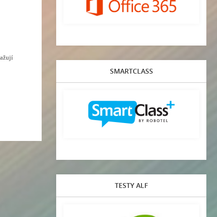
važují
SMARTCLASS
TESTY ALF