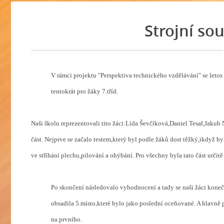
Strojní sou
V rámci projektu "Perspektiva technického vzdělávání" se letos 
tentokrát pro žáky 7.tříd.
Naši školu reprezentovali tito žáci:Lída Ševčíková,Daniel Tesař,Jakub 
část. Nejprve se začalo testem,který byl podle žáků dost těžký,ikdyž by
ve stříhání plechu,pilování a ohýbání. Pro všechny byla tato část určit
Po skončení následovalo vyhodnocení a tady se naši žáci koneč
obsadila 5.místo,které bylo jako poslední oceňované. A hlavně
na prvního.