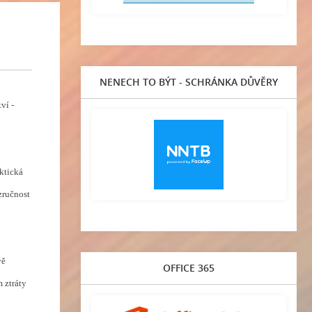
NENECH TO BÝT - SCHRÁNKA DŮVĚRY
ví -
aktická
zručnost
vě
OFFICE 365
 ztráty