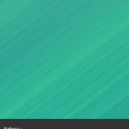
|
Nahoru ↑