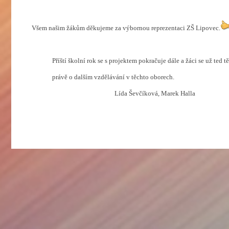
Všem našim žákům děkujeme za výbornou reprezentaci ZŠ Lipovec.
Příští školní rok se s projektem pokračuje dále a žáci se už ted t
právě o dalším vzdělávání v těchto oborech.
Lída Ševčíková, Marek Halla