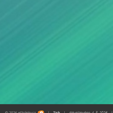
© 2026 eStránky.cz
|
Tisk
|
Aktualizováno: 4. 8. 2026