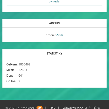
ARCHIV
<<
srpen /
2026
>>
STATISTIKY
Celkem:
1866468
Měsíc:
22683
Den:
641
Online:
9
© 2026 eStránky.cz
|
Tisk
|
Aktualizováno: 4. 8. 2026