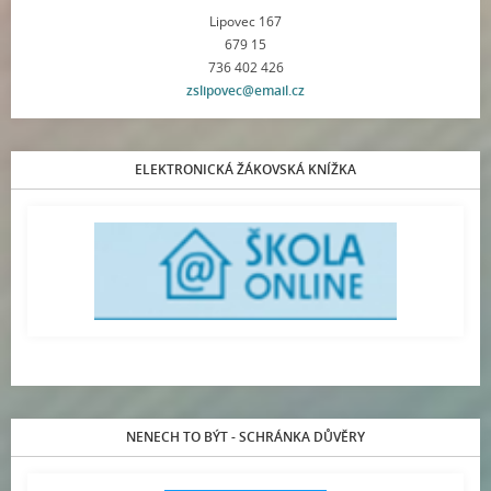
Lipovec 167
679 15
736 402 426
zslipovec@email.cz
ELEKTRONICKÁ ŽÁKOVSKÁ KNÍŽKA
NENECH TO BÝT - SCHRÁNKA DŮVĚRY