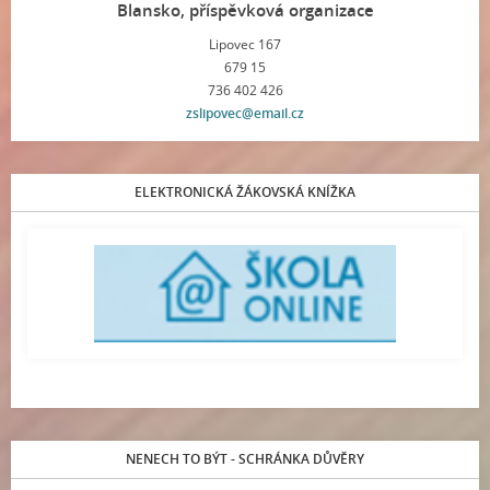
Blansko, příspěvková organizace
Lipovec 167
679 15
736 402 426
zslipovec@email.cz
ELEKTRONICKÁ ŽÁKOVSKÁ KNÍŽKA
NENECH TO BÝT - SCHRÁNKA DŮVĚRY