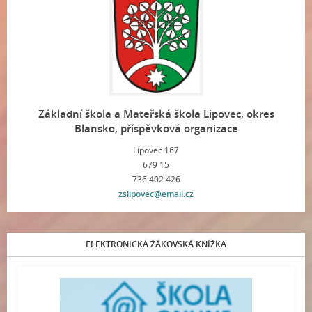
Základní škola a Mateřská škola Lipovec, okres
Blansko, příspěvková organizace
Lipovec 167
679 15
736 402 426
zslipovec@email.cz
ELEKTRONICKÁ ŽÁKOVSKÁ KNÍŽKA