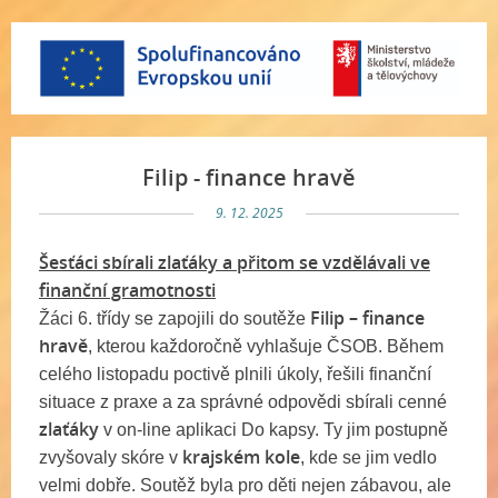
Filip - finance hravě
9. 12. 2025
Šesťáci sbírali zlaťáky a přitom se vzdělávali ve
finanční gramotnosti
Filip – finance
Žáci 6. třídy se zapojili do soutěže
hravě
, kterou každoročně vyhlašuje ČSOB. Během
celého listopadu poctivě plnili úkoly, řešili finanční
situace z praxe a za správné odpovědi sbírali cenné
zlaťáky
v on-line aplikaci Do kapsy. Ty jim postupně
krajském kole
zvyšovaly skóre v
, kde se jim vedlo
velmi dobře. Soutěž byla pro děti nejen zábavou, ale