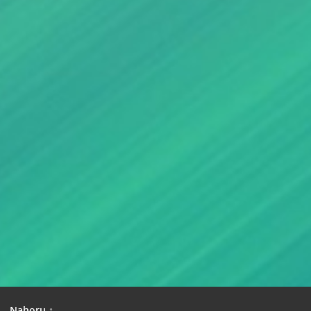
|
Nahoru ↑