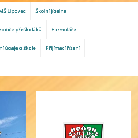
MŠ Lipovec
Školní jídelna
rodiče přeškoláků
Formuláře
ní údaje o škole
Přijímací řízení