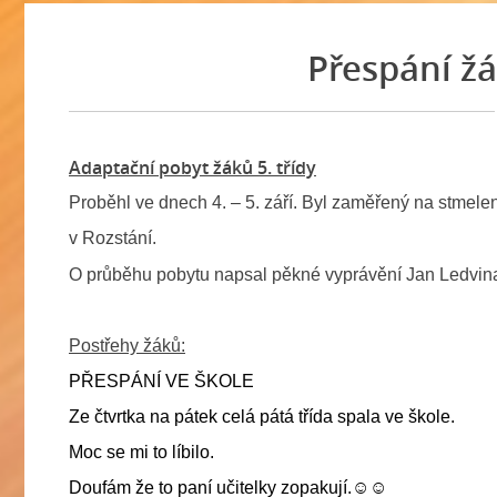
Přespání žá
Adaptační pobyt žáků 5. třídy
Proběhl ve dnech 4. – 5. září. Byl zaměřený na stmelen
v Rozstání.
O průběhu pobytu napsal pěkné vyprávění Jan Ledvina.
Jana 
Postřehy žáků:
PŘESPÁNÍ VE ŠKOLE
Ze čtvrtka na pátek celá pátá třída spala ve škole.
Moc se mi to líbilo.
Doufám že to paní učitelky zopakují.
☺☺