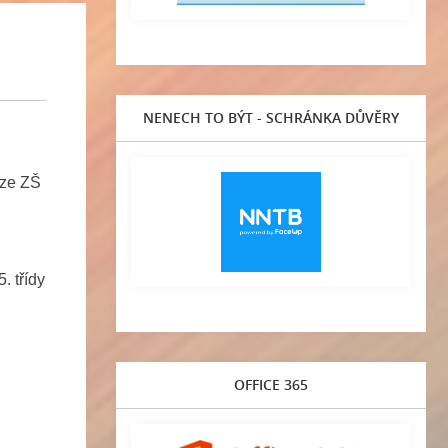
NENECH TO BÝT - SCHRÁNKA DŮVĚRY
 ze ZŠ
řídy
OFFICE 365