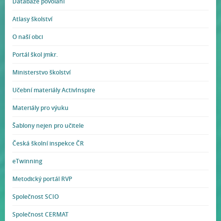
Databáze povolání
Atlasy školství
O naší obci
Portál škol jmkr.
Ministerstvo školství
Učební materiály ActivInspire
Materiály pro výuku
Šablony nejen pro učitele
Česká školní inspekce ČR
eTwinning
Metodický portál RVP
Společnost SCIO
Společnost CERMAT