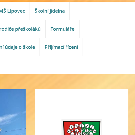
MŠ Lipovec
Školní jídelna
rodiče přeškoláků
Formuláře
ní údaje o škole
Přijímací řízení