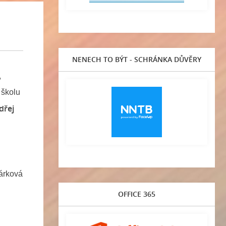
NENECH TO BÝT - SCHRÁNKA DŮVĚRY
,
 školu
dřej
vá
OFFICE 365