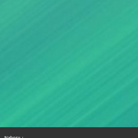
|
Nahoru ↑