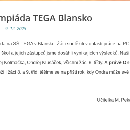
ympiáda TEGA Blansko
9. 12. 2025
áda na SŠ TEGA v Blansku. Žáci soutěžili v oblasti práce na PC
h škol a jejich zástupců jsme dosáhli vynikajících výsledků. Naši
A právě On
ej Kolmačka, Ondřej Klusáček, všichni žáci 8. třídy.
li žáci 8. a 9. tříd, těšíme se na příští rok, kdy Ondra může své
ka M. Pekárko