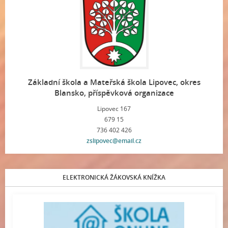
Základní škola a Mateřská škola Lipovec, okres
Blansko, příspěvková organizace
Lipovec 167
679 15
736 402 426
zslipovec@email.cz
ELEKTRONICKÁ ŽÁKOVSKÁ KNÍŽKA