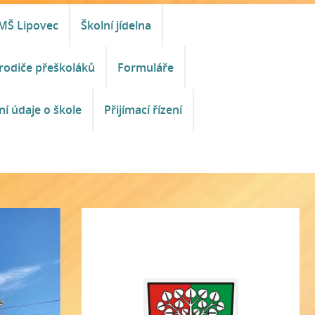
MŠ Lipovec
Školní jídelna
rodiče přeškoláků
Formuláře
ní údaje o škole
Přijímací řízení