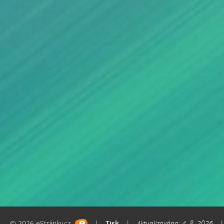
© 2026 eStránky.cz
|
Tisk
|
Aktualizováno: 4. 8. 2026