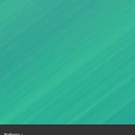
|
Nahoru ↑