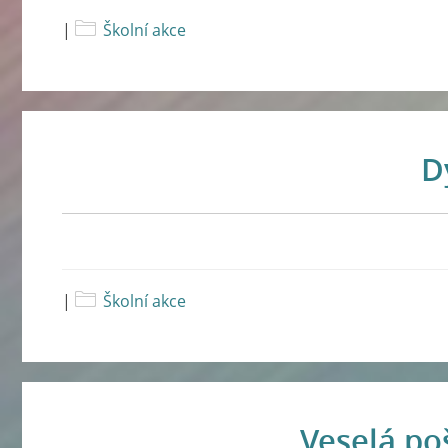
|
Školní akce
D
|
Školní akce
Veselá po