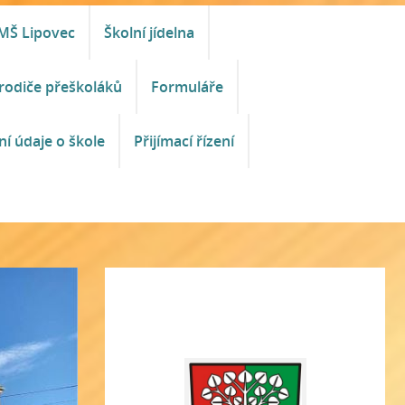
MŠ Lipovec
Školní jídelna
rodiče přeškoláků
Formuláře
ní údaje o škole
Přijímací řízení