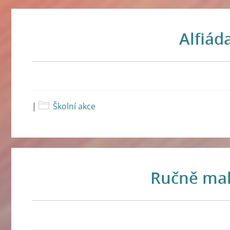
Alfiád
|
Školní akce
Ručně ma