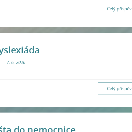
Celý příspě
yslexiáda
7. 6. 2026
Celý příspě
šta do nemocnice