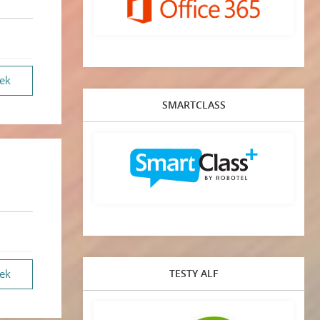
vek
SMARTCLASS
TESTY ALF
vek