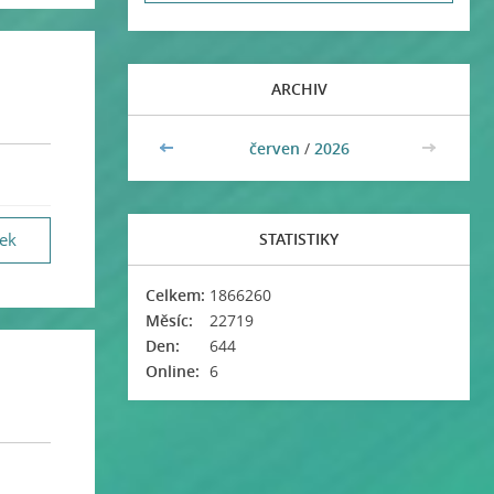
ARCHIV
<<
červen
/
2026
>>
STATISTIKY
vek
Celkem:
1866260
Měsíc:
22719
Den:
644
Online:
6