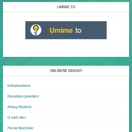
UMÍME TO
OBLÍBENÉ ODKAZY
Infoabsolvent
Databáze povolání
Atlasy školství
O naší obci
Portál škol jmkr.