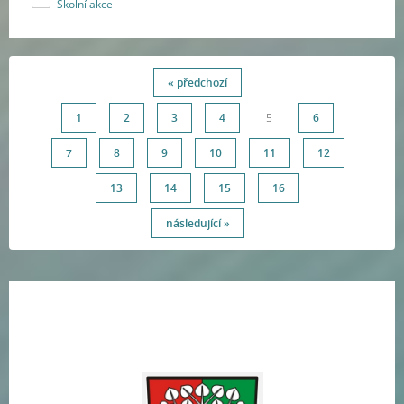
Školní akce
« předchozí
1
2
3
4
5
6
7
8
9
10
11
12
13
14
15
16
následující »