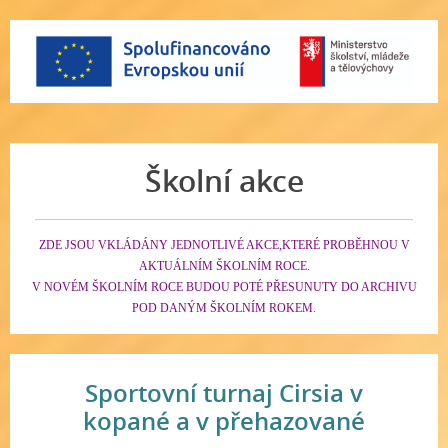
Školní akce
ZDE JSOU VKLÁDÁNY JEDNOTLIVÉ AKCE,KTERÉ PROBĚHNOU V
AKTUÁLNÍM ŠKOLNÍM ROCE.
V NOVÉM ŠKOLNÍM ROCE BUDOU POTÉ PŘESUNUTY DO ARCHIVU
POD DANÝM ŠKOLNÍM ROKEM.
Sportovní turnaj Cirsia v
kopané a v přehazované