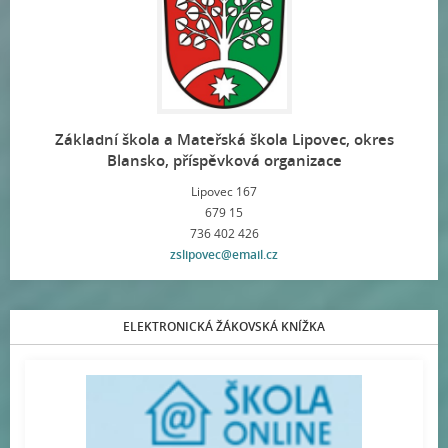
Základní škola a Mateřská škola Lipovec, okres
Blansko, příspěvková organizace
Lipovec 167
679 15
736 402 426
zslipovec@email.cz
ELEKTRONICKÁ ŽÁKOVSKÁ KNÍŽKA