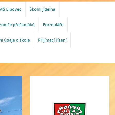
MŠ Lipovec
Školní jídelna
rodiče přeškoláků
Formuláře
ní údaje o škole
Přijímací řízení