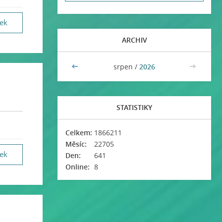
vek
ARCHIV
<<
srpen /
2026
>>
STATISTIKY
Celkem:
1866211
Měsíc:
22705
vek
Den:
641
Online:
8