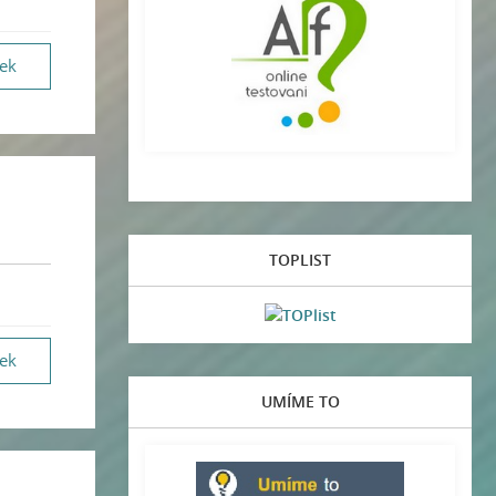
vek
TOPLIST
vek
UMÍME TO