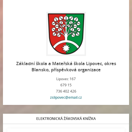
Základní škola a Mateřská škola Lipovec, okres
Blansko, příspěvková organizace
Lipovec 167
679 15
736 402 426
zslipovec@email.cz
ELEKTRONICKÁ ŽÁKOVSKÁ KNÍŽKA