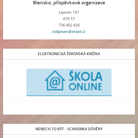
Blansko, příspěvková organizace
Lipovec 167
679 15
736 402 426
zslipovec@email.cz
ELEKTRONICKÁ ŽÁKOVSKÁ KNÍŽKA
NENECH TO BÝT - SCHRÁNKA DŮVĚRY