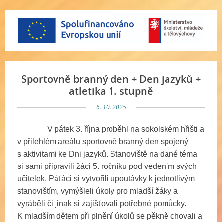
Sportovně branný den + Den jazyků +
atletika 1. stupně
6. 10. 2025
V pátek 3. října proběhl na sokolském hřišti a
v přilehlém areálu sportovně branný den spojený
s aktivitami ke Dni jazyků. Stanoviště na dané téma
si sami připravili žáci 5. ročníku pod vedením svých
učitelek. Páťáci si vytvořili upoutávky k jednotlivým
stanovištím, vymýšleli úkoly pro mladší žáky a
vyráběli či jinak si zajišťovali potřebné pomůcky.
K mladším dětem při plnění úkolů se pěkně chovali a