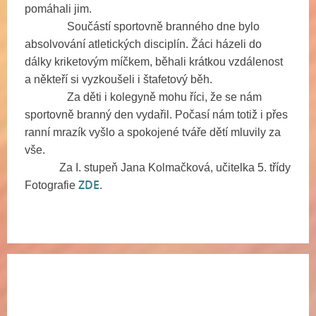
pomáhali jim.
Součástí sportovně branného dne bylo
absolvování atletických disciplín. Žáci házeli do
dálky kriketovým míčkem, běhali krátkou vzdálenost
a někteří si vyzkoušeli i štafetový běh.
Za děti i kolegyně mohu říci, že se nám
sportovně branný den vydařil. Počasí nám totiž i přes
ranní mrazík vyšlo a spokojené tváře dětí mluvily za
vše.
Za I. stupeň Jana Kolmačková, učitelka 5. třídy
ZDE
Fotografie
.