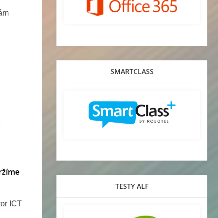
bám
SMARTCLASS
e
ržíme
TESTY ALF
tor ICT