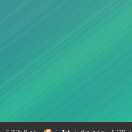
© 2026 eStránky.cz
|
Tisk
|
Aktualizováno: 4. 8. 2026