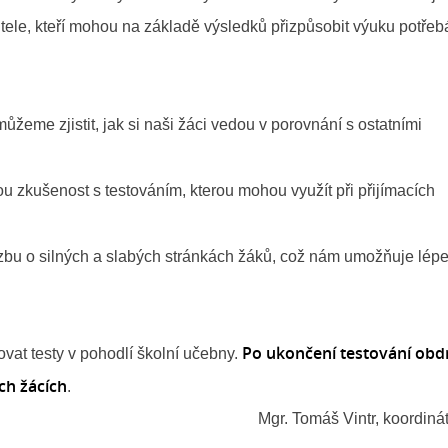
učitele, kteří mohou na základě výsledků přizpůsobit výuku potře
můžeme zjistit, jak si naši žáci vedou v porovnání s ostatními
nou zkušenost s testováním, kterou mohou využít při přijímacích
vazbu o silných a slabých stránkách žáků, což nám umožňuje lép
Po ukončení testování obd
vat testy v pohodlí školní učebny.
ých žácích
.
Mgr. Tomáš Vintr, koordiná