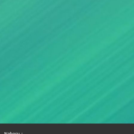
|
Nahoru ↑