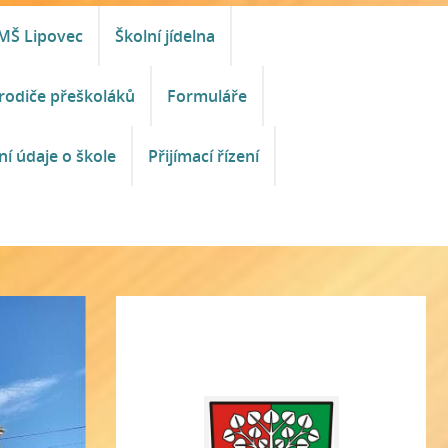
MŠ Lipovec
Školní jídelna
rodiče přeškoláků
Formuláře
ní údaje o škole
Přijímací řízení