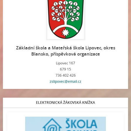
Základní škola a Mateřská škola Lipovec, okres
Blansko, příspěvková organizace
Lipovec 167
679 15
736 402 426
zslipovec@email.cz
ELEKTRONICKÁ ŽÁKOVSKÁ KNÍŽKA