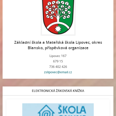
Základní škola a Mateřská škola Lipovec, okres
Blansko, příspěvková organizace
Lipovec 167
679 15
736 402 426
zslipovec@email.cz
ELEKTRONICKÁ ŽÁKOVSKÁ KNÍŽKA