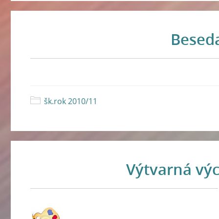
Beseda
šk.rok 2010/11
Výtvarná výc