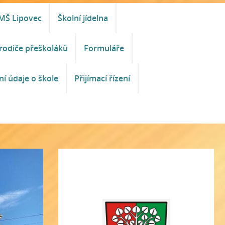
MŠ Lipovec
Školní jídelna
rodiče přeškoláků
Formuláře
ní údaje o škole
Přijímací řízení