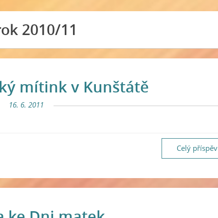
rok 2010/11
cký mítink v Kunštátě
16. 6. 2011
Celý příspě
a ke Dni matek