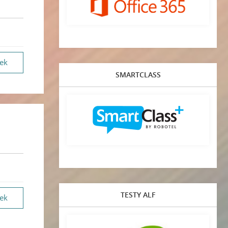
vek
SMARTCLASS
TESTY ALF
vek