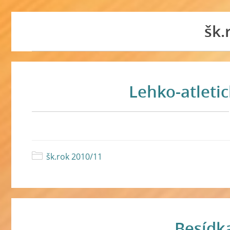
šk.
Lehko-atleti
šk.rok 2010/11
Besídk