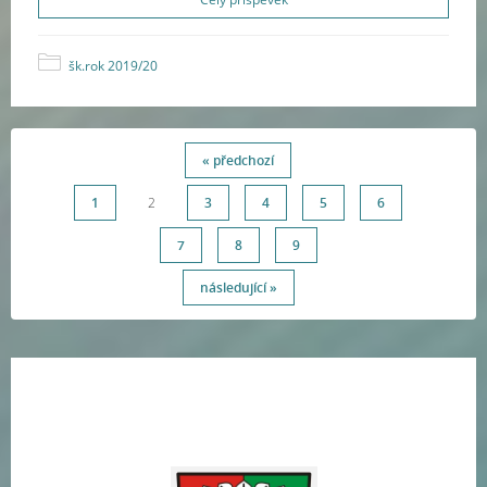
šk.rok 2019/20
« předchozí
1
2
3
4
5
6
7
8
9
následující »