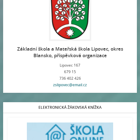
Základní škola a Mateřská škola Lipovec, okres
Blansko, příspěvková organizace
Lipovec 167
679 15
736 402 426
zslipovec@email.cz
ELEKTRONICKÁ ŽÁKOVSKÁ KNÍŽKA