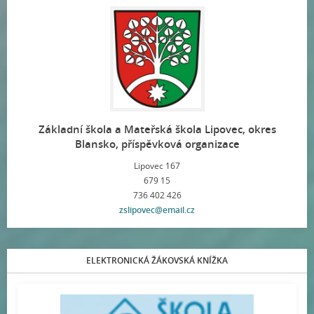
Základní škola a Mateřská škola Lipovec, okres
Blansko, příspěvková organizace
Lipovec 167
679 15
736 402 426
zslipovec@email.cz
ELEKTRONICKÁ ŽÁKOVSKÁ KNÍŽKA