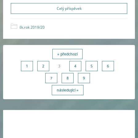
Celý příspěvek
šk.rok 2019/20
« předchozí
1
2
3
4
5
6
7
8
9
následující »