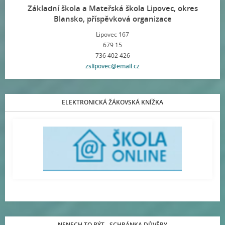
Základní škola a Mateřská škola Lipovec, okres
Blansko, příspěvková organizace
Lipovec 167
679 15
736 402 426
zslipovec@email.cz
ELEKTRONICKÁ ŽÁKOVSKÁ KNÍŽKA
NENECH TO BÝT - SCHRÁNKA DŮVĚRY