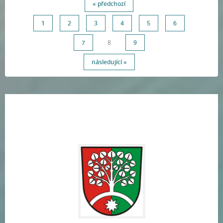
« předchozí
1
2
3
4
5
6
7
8
9
následující »