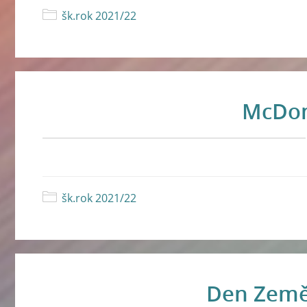
šk.rok 2021/22
McDon
šk.rok 2021/22
Den Země