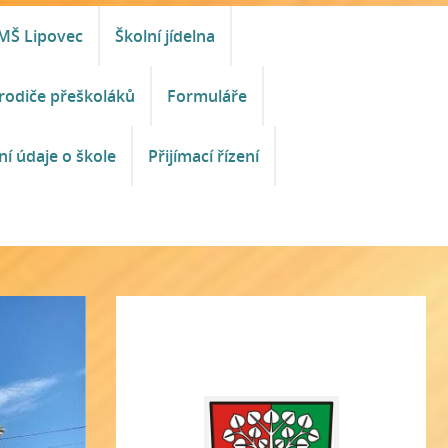
MŠ Lipovec
Školní jídelna
rodiče přeškoláků
Formuláře
ní údaje o škole
Přijímací řízení