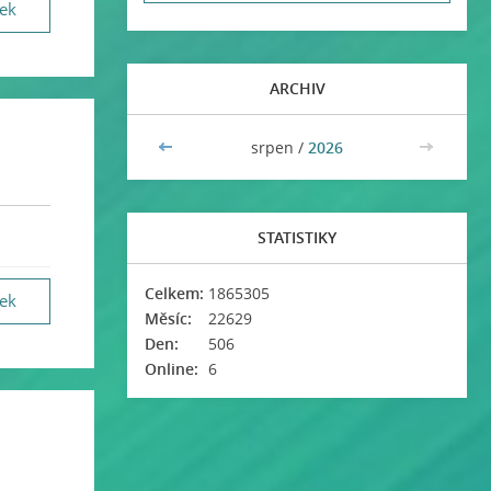
vek
ARCHIV
<<
srpen /
2026
>>
STATISTIKY
Celkem:
1865305
vek
Měsíc:
22629
Den:
506
Online:
6