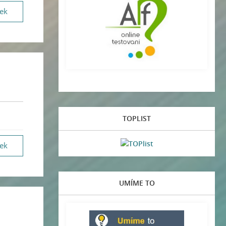
vek
TOPLIST
vek
UMÍME TO