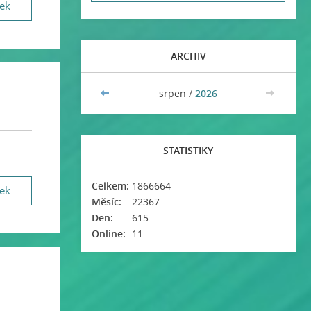
vek
ARCHIV
<<
srpen /
2026
>>
STATISTIKY
Celkem:
1866664
vek
Měsíc:
22367
Den:
615
Online:
11