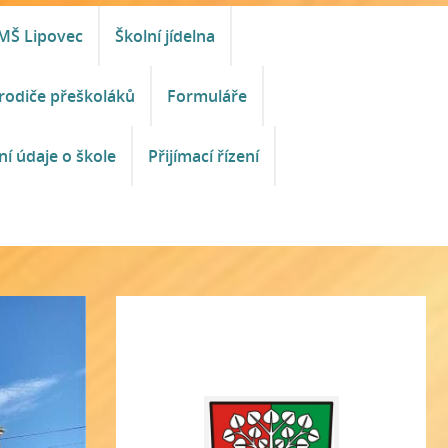
MŠ Lipovec
Školní jídelna
rodiče přeškoláků
Formuláře
ní údaje o škole
Přijímací řízení