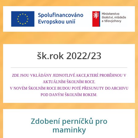
šk.rok 2022/23
ZDE JSOU VKLÁDÁNY JEDNOTLIVÉ AKCE,KTERÉ PROBĚHNOU V
AKTUÁLNÍM ŠKOLNÍM ROCE.
V NOVÉM ŠKOLNÍM ROCE BUDOU POTÉ PŘESUNUTY DO ARCHIVU
POD DANÝM ŠKOLNÍM ROKEM.
Zdobení perníčků pro
maminky