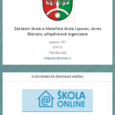
Základní škola a Mateřská škola Lipovec, okres
Blansko, příspěvková organizace
Lipovec 167
679 15
736 402 426
zslipovec@email.cz
ELEKTRONICKÁ ŽÁKOVSKÁ KNÍŽKA