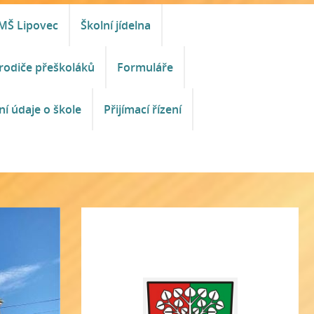
MŠ Lipovec
Školní jídelna
rodiče přeškoláků
Formuláře
ní údaje o škole
Přijímací řízení