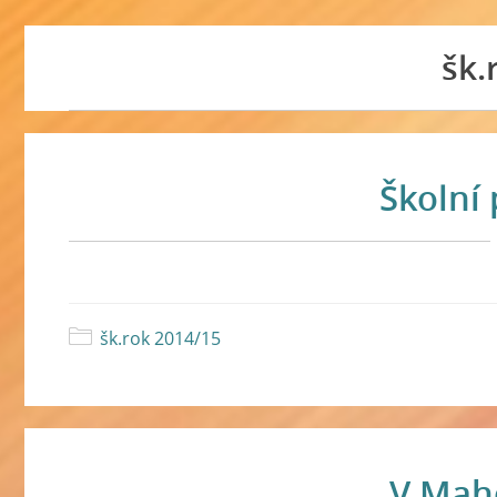
šk.
Školní
šk.rok 2014/15
V Mah