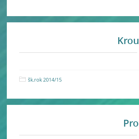
Krou
šk.rok 2014/15
Pro