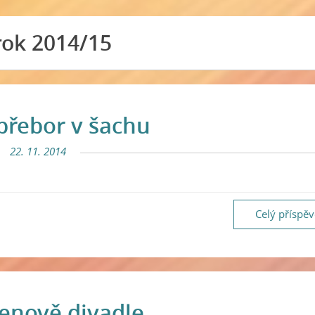
rok 2014/15
 přebor v šachu
22. 11. 2014
Celý příspě
enově divadle