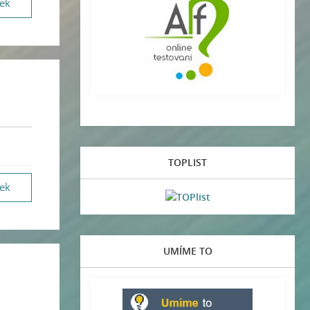
vek
TOPLIST
vek
UMÍME TO