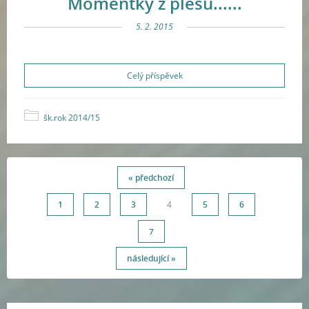
Momentky z plesu......
5. 2. 2015
Celý příspěvek
šk.rok 2014/15
« předchozí
1
2
3
4
5
6
7
následující »